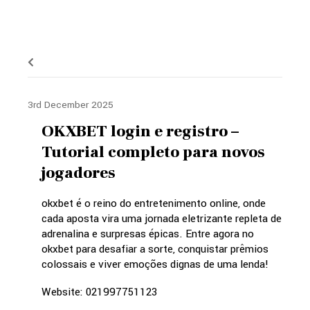
3rd December 2025
OKXBET login e registro –
Tutorial completo para novos
jogadores
okxbet é o reino do entretenimento online, onde
cada aposta vira uma jornada eletrizante repleta de
adrenalina e surpresas épicas. Entre agora no
okxbet para desafiar a sorte, conquistar prêmios
colossais e viver emoções dignas de uma lenda!
Website: 021997751123