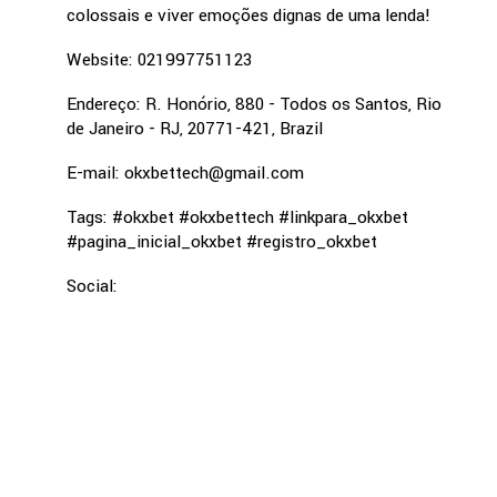
colossais e viver emoções dignas de uma lenda!
Website: 021997751123
Endereço: R. Honório, 880 - Todos os Santos, Rio
de Janeiro - RJ, 20771-421, Brazil
E-mail: okxbettech@gmail.com
Tags: #okxbet #okxbettech #linkpara_okxbet
#pagina_inicial_okxbet #registro_okxbet
Social: